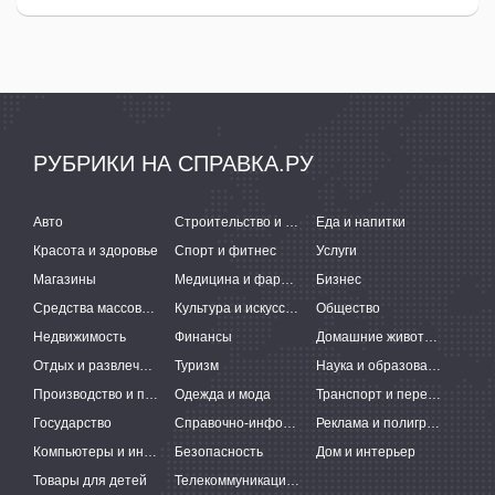
РУБРИКИ НА СПРАВКА.РУ
Авто
Строительство и ремонт
Еда и напитки
Красота и здоровье
Спорт и фитнес
Услуги
Магазины
Медицина и фармацевтика
Бизнес
Средства массовой информации
Культура и искусство
Общество
Недвижимость
Финансы
Домашние животные
Отдых и развлечения
Туризм
Наука и образование
Производство и поставки
Одежда и мода
Транспорт и перевозки
Государство
Справочно-информационные системы
Реклама и полиграфия
Компьютеры и интернет
Безопасность
Дом и интерьер
Товары для детей
Телекоммуникации и связь